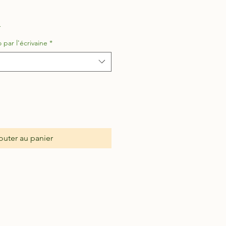
Prix
promotionnel
n
par l'écrivaine
*
outer au panier